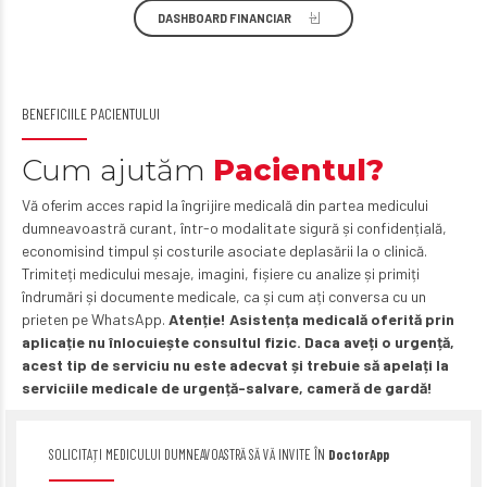
DASHBOARD FINANCIAR
BENEFICIILE PACIENTULUI
Cum ajutăm
Pacientul?
Vă oferim acces rapid la îngrijire medicală din partea medicului
dumneavoastră curant, într-o modalitate sigură și confidențială,
economisind timpul și costurile asociate deplasării la o clinică.
Trimiteți medicului mesaje, imagini, fișiere cu analize și primiți
îndrumări și documente medicale, ca și cum ați conversa cu un
prieten pe WhatsApp.
Atenție! Asistența medicală oferită prin
aplicație nu înlocuiește consultul fizic. Daca aveți o urgență,
acest tip de serviciu nu este adecvat și trebuie să apelați la
serviciile medicale de urgență-salvare, cameră de gardă!
SOLICITAȚI MEDICULUI DUMNEAVOASTRĂ SĂ VĂ INVITE ÎN
DoctorApp