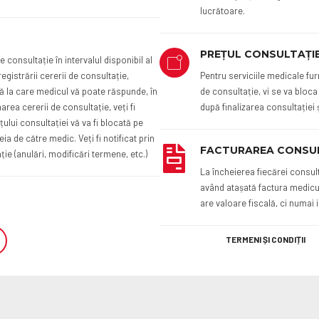
lucrătoare.
PREȚUL CONSULTAȚIE
e consultație în intervalul disponibil al
egistrării cererii de consultație,
Pentru serviciile medicale fu
 la care medicul vă poate răspunde, în
de consultație, vi se va bloca
rea cererii de consultație, veți fi
după finalizarea consultației 
ului consultației vă va fi blocată pe
ia de către medic. Veți fi notificat prin
FACTURAREA CONSUL
ție (anulări, modificări termene, etc.)
La încheierea fiecărei consul
având atașată factura medicul
are valoare fiscală, ci numai 
TERMENI ȘI CONDIȚII