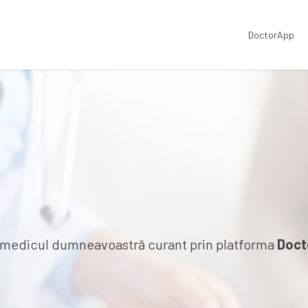
DoctorApp
la medicul dumneavoastră curant prin platforma
Doct