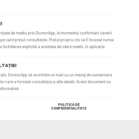
I
rnizate de medic prin DoctorApp, la momentul confirmării cererii
 pe card prețul consultației. Prețul propriu-zis va fi încasat numai
și închiderea explicită a acesteia de către medic, în aplicație.
TAȚIEI
tații, DoctorApp vă va trimite un mail cu un mesaj de sumarizare
ui care a furnizat consultația și alte detalii. Acest document nu
informativă.
POLITICA DE
CONFIDENȚIALITATE