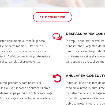
APLICAȚIA PACIENT
DESFĂȘURAREA CONS
 partea unui medic curant. În general,
În timpul consultației, veți 
ic de către medic și, ulterior, de
pune întrebări, veți oferi det
de acces. Totuși, am luat în calcul și
pentru stabilirea diagnosticulu
enți. Astfel, un medic vă poate invita în
trimite mesaje și în afara inte
n virtutea relației preexistente.
vă răspundă pe loc, ci cel mai
ANULAREA CONSULTA
nume, prenume, data nașterii și
Puteți anula o solicitare de 
c inițial), veți încărca documentul emis
medicul a introdus primul mes
 de medic pe parcursul colaborării, veți
de către medic, consultația n
onfirma acceptarea invitației de înrolare
consultație, înainte să o încea
debloca prețul integral al cons