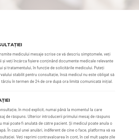
ULTAȚIEI
transmite medicului mesaje scrise ce vă descriu simptomele, veți
alii și veți încărca fișiere conținând documente medicale relevante
i și tratamentului, în funcție de solicitările medicului. Puteți
rvalului stabilit pentru consultație, însă medicul nu este obligat să
 târziu în termen de 24 de ore după ora limită comunicată inițial.
ȚIEI
consultație, în mod explicit, numai până la momentul la care
aj de răspuns. Ulterior introducerii primului mesaj de răspuns
u mai poate fi anulată de către pacient. Și medicul poate anula o
pă. În cazul unei anulări, indiferent de cine o face, platforma vă va
ultației. Veți reprimi contravaloarea în cont, în cel mult șapte zile