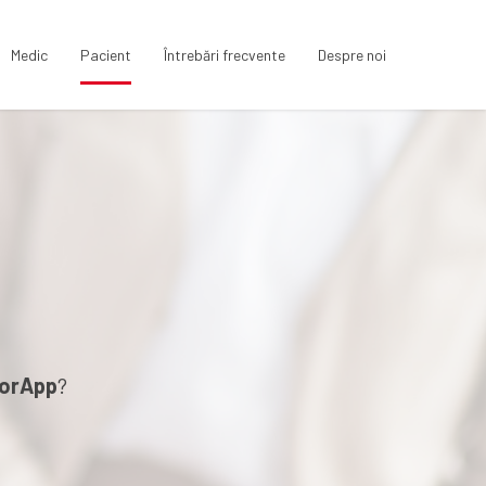
Medic
Pacient
Întrebări frecvente
Despre noi
orApp
?