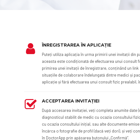
ÎNREGISTRAREA ÎN APLICAȚIE
Puteți utiliza aplicația în urma primirii unei invitații din
aceasta este condiționată de efectuarea unui consult fiz
primirea unei invitații de înregistrare, conținând un link 
situațiile de colaborare îndelungată dintre medici și paci
aplicație și fără efectuarea unui consult fizic prealabil, î
ACCEPTAREA INVITAȚIEI
După accesarea invitației, veți completa anumite date (
diagnosticul stabilit de medic cu ocazia consultului fizi
cu ocazia consultului inițial, sau alte documente emise
încărca o fotografie de profil (dacă veți dori), și veți c
în DoctorApp prin apăsarea butonului „Confirmă”.